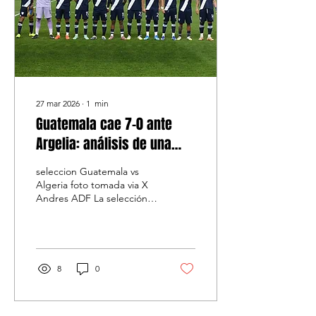
27 mar 2026
∙
1
min
Guatemala cae 7-0 ante
Argelia: análisis de una
dura derrota internacional
seleccion Guatemala vs
Algeria foto tomada via X
Andres ADF La selección
de Guatemala vivió una
noche para el olvido tras
caer 7-0 frente a Argelia en
un partido donde el
equipo africano fue
8
0
ampliamente superior de
principio a fin. Desde los
primeros minutos, Argelia