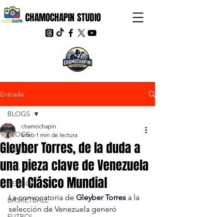
CHAMOCHAPIN STUDIO
Entrada
BLOGS
chamochapin
BLOGS
6 feb
1 min de lectura
Gleyber Torres, de la duda a
VIAJES
una pieza clave de Venezuela
NFL
en el Clásico Mundial
BEISBOL
La convocatoria de 
Gleyber Torres
 a la 
BASKETBALL
selección de Venezuela generó 
FUTBOL