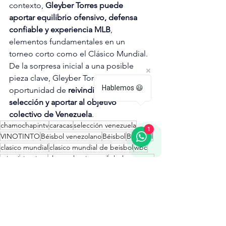
contexto, 
Gleyber Torres puede 
aportar equilibrio ofensivo, defensa 
confiable y experiencia MLB
, 
elementos fundamentales en un 
torneo corto como el Clásico Mundial.
De la sorpresa inicial a una posible 
pieza clave, Gleyber Torres llega con la 
Hablemos 😃
oportunidad de 
reivindicarse con la 
selección y aportar al objetivo 
colectivo de Venezuela
.
chamochapintv
caracas
selección venezuela
1
VINOTINTO
Béisbol venezolano
Béisbol
Baseball
clasico mundial
clasico mundial de beisbol
wbc
miami
vinotinto
chamochapintravel
gleyber torres
BEISBOL