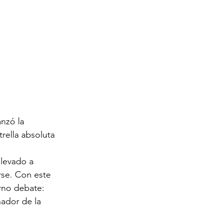
nzó la 
rella absoluta 
llevado a 
se. Con este 
rno debate: 
ador de la 