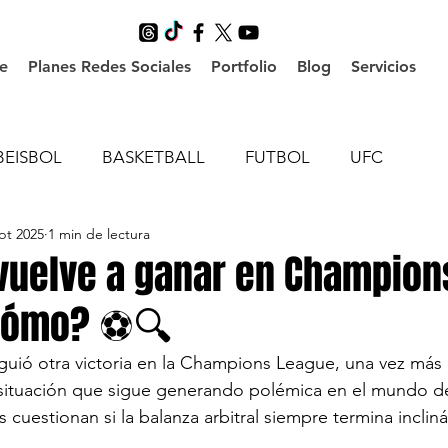
e
Planes Redes Sociales
Portfolio
Blog
Servicios
BEISBOL
BASKETBALL
FUTBOL
UFC
pt 2025
1 min de lectura
 vuelve a ganar en Champio
cómo? ⚽️🔍
guió otra victoria en la Champions League, una vez más 
situación que sigue generando polémica en el mundo del
es cuestionan si la balanza arbitral siempre termina inclin