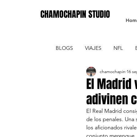
CHAMOCHAPIN STUDIO
Hom
BLOGS
VIAJES
NFL
chamochapin
16 se
El Madrid
adivinen 
El Real Madrid consi
de los penales. Una 
los aficionados rival
conjunto merengue.