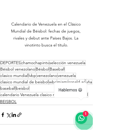
Calendario de Venezuela en el Clásico 
Mundial de Béisbol: fechas de juegos, 
rivales y debut ante Países Bajos. La 
vinotinto busca el título.
DEPORTES
chamochapintv
selección venezuela
Béisbol venezolano
Béisbol
Baseball
clasico mundial
lvbp
venezolano
venezuela
clasico mundial de beisbol
wbc
miami
ronald acuña
baseball
beisbol
Hablemos 😃
calendario Venezuela clasico mundial de beisbol
BEISBOL
1