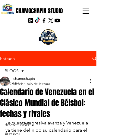
CHAMOCHAPIN STUDIO
Entrada
BLOGS
chamochapin
BLOGS
18 feb
1 min de lectura
Calendario de Venezuela en el
VIAJES
Clásico Mundial de Béisbol:
NFL
fechas y rivales
BEISBOL
La cuenta regresiva avanza y Venezuela 
BASKETBALL
ya tiene definido su calendario para el 
FUTBOL